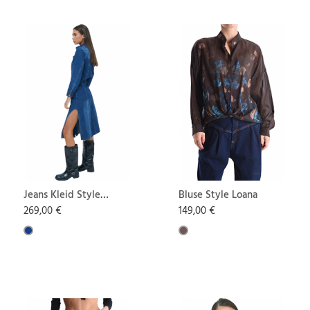
Jeans Kleid Style
Bluse Style Loana
Torry
269,00 €
149,00 €